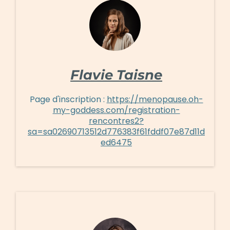
Flavie Taisne
Page d'inscription :
https://menopause.oh-
my-goddess.com/registration-
rencontres2?
sa=sa02690713512d776383f61fddf07e87d11d
ed6475