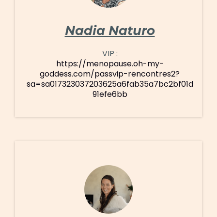
Nadia Naturo
VIP :
https://menopause.oh-my-
goddess.com/passvip-rencontres2?
sa=sa017323037203625a6fab35a7bc2bf01d
91efe6bb