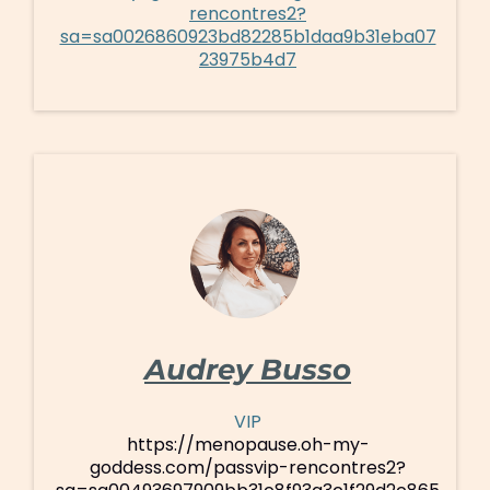
rencontres2?
sa=sa0026860923bd82285b1daa9b31eba07
23975b4d7
Audrey Busso
VIP
https://menopause.oh-my-
goddess.com/passvip-rencontres2?