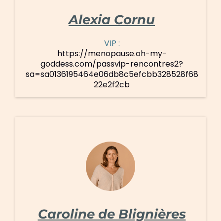
Alexia Cornu
VIP :
https://menopause.oh-my-
goddess.com/passvip-rencontres2?
sa=sa0136195464e06db8c5efcbb328528f68
22e2f2cb
Caroline de Blignières