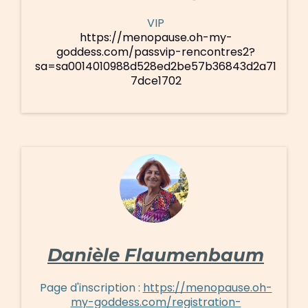
VIP
https://menopause.oh-my-
goddess.com/passvip-rencontres2?
sa=sa0014010988d528ed2be57b36843d2a71
7dce1702
Danièle Flaumenbaum
Page d'inscription :
https://menopause.oh-
my-goddess.com/registration-