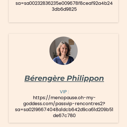
sa=sa00232836235e009678f8ceaf92a4b24
3db6d9825
Bérengère Philippon
VIP :
https://menopause.oh-my-
goddess.com/passvip-rencontres2?
sa=sa02196674048a1dcb642d9ca61d209b51
de67c780