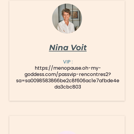
Nina Voit
VIP :
https://menopause.oh-my-
goddess.com/passvip-rencontres2?
sa=sa0098583866be2c8f606ac1e7afbde4e
da3cbc803