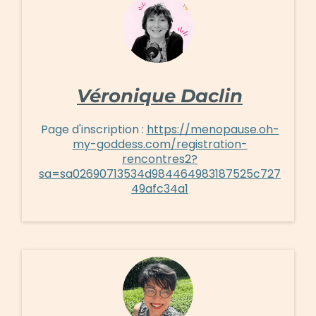
Véronique Daclin
Page d'inscription :
https://menopause.oh-
my-goddess.com/registration-
rencontres2?
sa=sa02690713534d984464983187525c727
49afc34a1