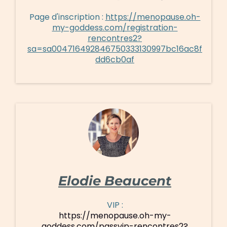
Page d'inscription :
https://menopause.oh-
my-goddess.com/registration-
rencontres2?
sa=sa004716492846750333130997bc16ac8f
dd6cb0af
Elodie Beaucent
VIP :
https://menopause.oh-my-
goddess.com/passvip-rencontres2?