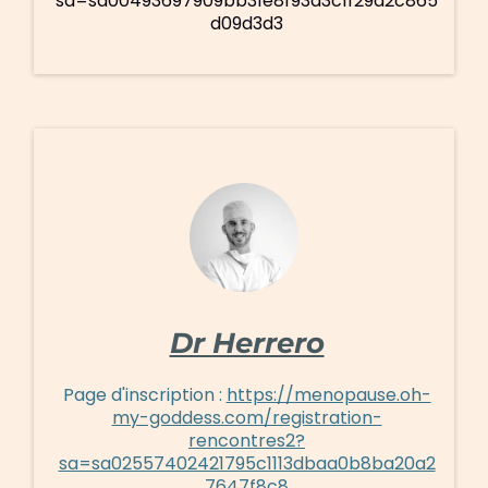
sa=sa00493697909bb31e8f93a3c1f29d2c865
d09d3d3
Dr Herrero
Page d'inscription :
https://menopause.oh-
my-goddess.com/registration-
rencontres2?
sa=sa02557402421795c1113dbaa0b8ba20a2
7647f8c8