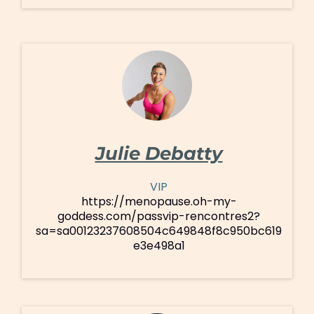
Julie Debatty
VIP
https://menopause.oh-my-
goddess.com/passvip-rencontres2?
sa=sa00123237608504c649848f8c950bc619
e3e498a1